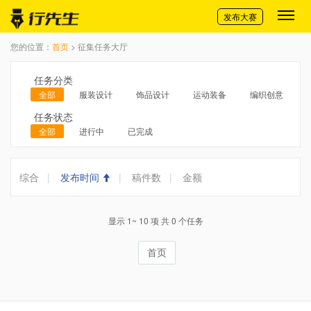
切换导航
发布大赛
您的位置：
首页
> 征集任务大厅
任务分类
全部
服装设计
饰品设计
运动装备
编织创意
任务状态
全部
进行中
已完成
综合
|
发布时间
|
稿件数
|
金额
显示 1~ 10 项 共 0 个任务
首页