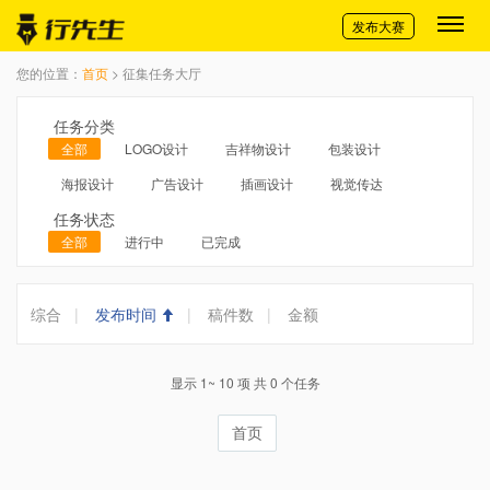
切换导航
发布大赛
您的位置：
首页
> 征集任务大厅
任务分类
全部
LOGO设计
吉祥物设计
包装设计
海报设计
广告设计
插画设计
视觉传达
任务状态
全部
进行中
已完成
综合
|
发布时间
|
稿件数
|
金额
显示 1~ 10 项 共 0 个任务
首页